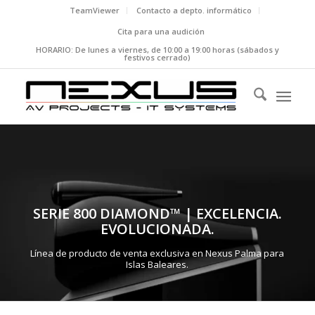
TeamViewer
Contacto a depto. informático
Cita para una audición
HORARIO: De lunes a viernes, de 10:00 a 19:00 horas (sábados y
festivos cerrado)
SERIE 800 DIAMOND™ | EXCELENCIA.
EVOLUCIONADA.
Línea de producto de venta exclusiva en Nexus Palma para
Islas Baleares.