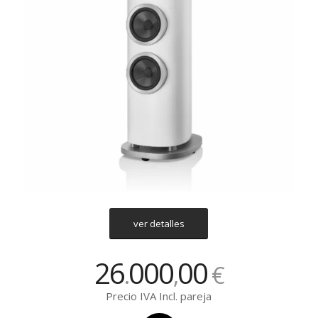
ver detalles
26
000
00
.
,
€
Precio IVA Incl. pareja