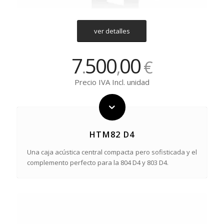
ver detalles
7
500
00
.
,
€
Precio IVA Incl. unidad
HTM82 D4
Una caja acústica central compacta pero sofisticada y el
complemento perfecto para la 804 D4 y 803 D4.