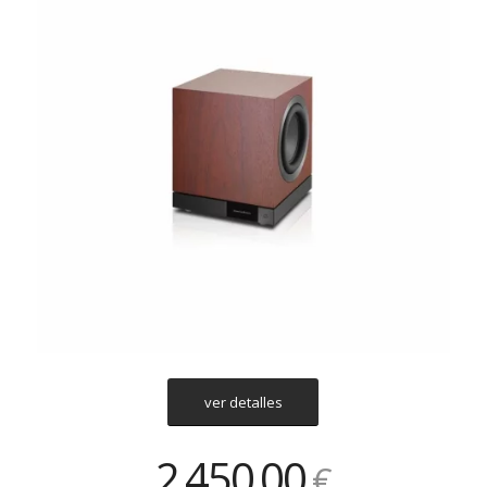
ver detalles
2
450
00
.
,
€