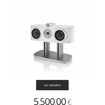
ver detalles
5
500
00
.
,
€