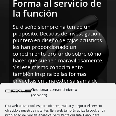
Forma al servicio de
la función
Su diseño siempre ha tenido un
propósito. Décadas de investigación
puntera en diseño de cajas acústicas
les han proporcionado un
conocimiento profundo sobre cómo
hacer que suenen maravillosamente.
Y si ese mismo conocimiento
también inspira bellas formas
envueltas en una extensa gama de
lujosos acabados, ¿Qué mas se
Gestionar consentimiento
puede pedir?
(cookies)
Esta web utiliza cookies para ofrecer, evaluar y mejorar el servicio
ofrecido a nuestros visitantes. Esta web también utiliza la cookie _ga
propiedad de Google Analytics, persistente durante 1 año, para