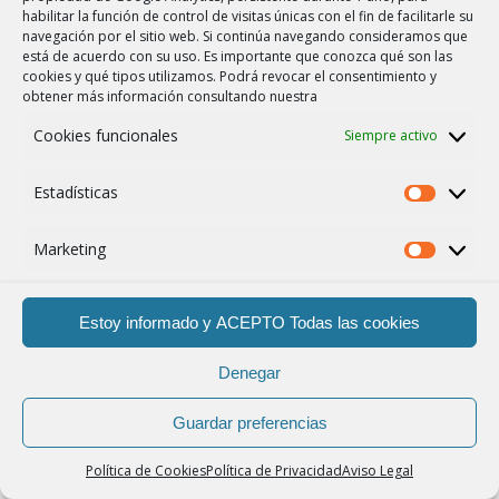
habilitar la función de control de visitas únicas con el fin de facilitarle su
navegación por el sitio web. Si continúa navegando consideramos que
está de acuerdo con su uso. Es importante que conozca qué son las
cookies y qué tipos utilizamos. Podrá revocar el consentimiento y
obtener más información consultando nuestra
Cookies funcionales
Siempre activo
Estadísticas
Marketing
Estoy informado y ACEPTO Todas las cookies
HAZ UNA AUDICIÓN
Denegar
PERSONALIZADA
Guardar preferencias
Somos distribuidores exclusivos de la serie 800 en
Política de Cookies
Política de Privacidad
Aviso Legal
Islas Baleares. Si deseas hacer una audición en
nuestras salas acústicas, puedes pedir información y