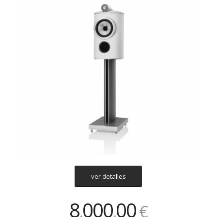
ver detalles
8
000
00
.
,
€