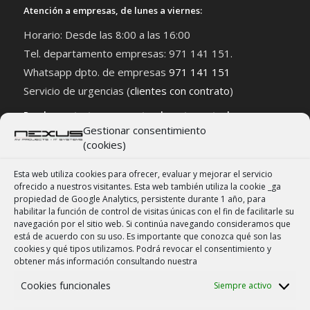
Atención a empresas, de lunes a viernes:
Horario: Desde las 8:00 a las 16:00
Tel. departamento empresas: 971 141 151.
Whatsapp dpto. de empresas
971 141 151
Servicio de urgencias (
clientes con contrato
)
Puedes contactar con nuestro departamento de empresas
Gestionar consentimiento
AQUÍ
(cookies)
Esta web utiliza cookies para ofrecer, evaluar y mejorar el servicio
ofrecido a nuestros visitantes. Esta web también utiliza la cookie _ga
propiedad de Google Analytics, persistente durante 1 año, para
habilitar la función de control de visitas únicas con el fin de facilitarle su
NEXUS PALMA SL | 2007 – 2026
navegación por el sitio web. Si continúa navegando consideramos que
Contacto comercial y empresas:
está de acuerdo con su uso. Es importante que conozca qué son las
cookies y qué tipos utilizamos. Podrá revocar el consentimiento y
Formulario tienda y taller
obtener más información consultando nuestra
Pedir cita para una audición
Cookies funcionales
Siempre activo
Formulario empresas