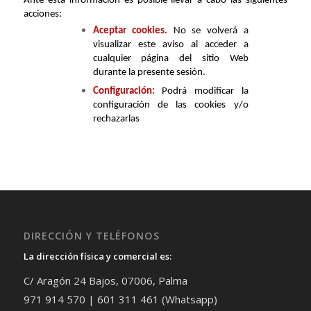
Ante esta información es posible llevar a cabo las siguientes
acciones:
Aceptar cookies.
No se volverá a
visualizar este aviso al acceder a
cualquier página del sitio Web
durante la presente sesión.
Configuración:
Podrá modificar la
configuración de las cookies y/o
rechazarlas
DIRECCIÓN Y TELÉFONOS
La dirección física y comercial es:
C/ Aragón 24 Bajos, 07006, Palma
971 914 570 | 601 311 461 (Whatsapp)