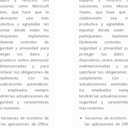
quipos y recursos con
equipos y recursos c
luciones como Microsoft
soluciones como Micros
eams, que hace que la
Teams, que hace que 
olaboración sea más
colaboración sea m
oductiva y agradable sin
productiva y agradable 
portar dónde estén los
importar dónde estén 
rticipantes. Implementa
participantes. Impleme
cilmente controles de
fácilmente controles
guridad y privacidad para
seguridad y privacidad p
roteger tus datos y
proteger tus datos
spositivos contra amenazas
dispositivos contra amena
lintencionadas y para
malintencionadas y p
tisfacer tus obligaciones de
satisfacer tus obligaciones
umplimiento. Con las
cumplimiento. Con l
tualizaciones automáticas,
actualizaciones automátic
us empleados siempre
tus empleados siemp
ndrán las actualizaciones de
tendrán las actualizaciones
guridad y características
seguridad y característi
s recientes.
más recientes.
Versiones de escritorio de
Versiones de escritorio
las aplicaciones de Office:
las aplicaciones de Offi