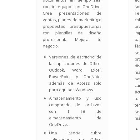
documentos en tiempo real
e
con tu equipo con OneDrive.
so
Crea presentaciones de
T
ventas, planes de marketing o
c
propuestas presupuestarias
pr
con plantillas de diseño
im
profesional. Mejora tu
pa
negocio.
fá
se
Versiones de escritorio de
p
las aplicaciones de Office:
di
Outlook, Word, Excel,
ma
PowerPoint y OneNote,
sa
además de Access solo
c
para equipos Windows.
ac
Almacenamiento y uso
t
compartido de archivos
te
con 1 TB de
se
almacenamiento de
má
OneDrive.
Una licencia cubre
aplicaciones de Office