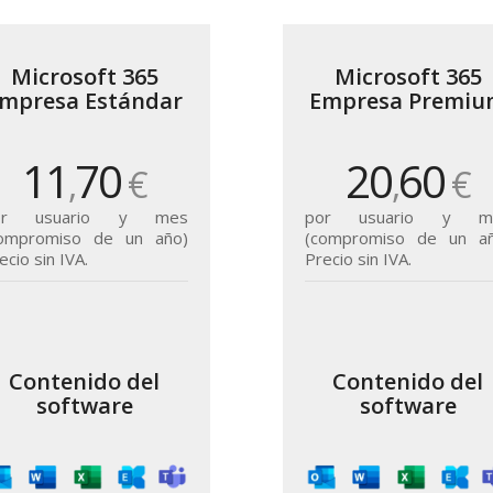
Microsoft 365
Microsoft 365
mpresa Estándar
Empresa Premi
11
70
20
60
,
€
,
€
or usuario y mes
por usuario y m
compromiso de un año)
(compromiso de un añ
ecio sin IVA.
Precio sin IVA.
Contenido del
Contenido del
software
software