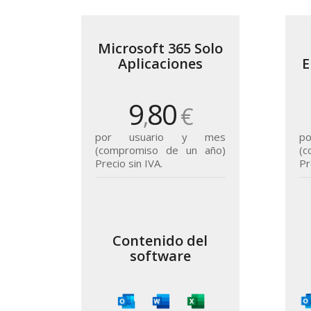
Microsoft 365 Solo
Aplicaciones
E
9
80
,
€
por usuario y mes
p
(compromiso de un año)
(
Precio sin IVA.
Pr
Contenido del
software