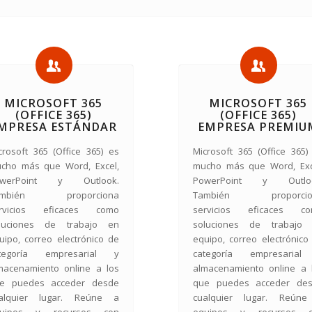
MICROSOFT 365
MICROSOFT 365
(OFFICE 365)
(OFFICE 365)
MPRESA ESTÁNDAR
EMPRESA PREMIU
crosoft 365 (Office 365) es
Microsoft 365 (Office 365)
cho más que Word, Excel,
mucho más que Word, Exc
owerPoint y Outlook.
PowerPoint y Outloo
ambién proporciona
También proporcio
rvicios eficaces como
servicios eficaces c
luciones de trabajo en
soluciones de trabajo
uipo, correo electrónico de
equipo, correo electrónico
tegoría empresarial y
categoría empresaria
macenamiento online a los
almacenamiento online a 
e puedes acceder desde
que puedes acceder de
alquier lugar. Reúne a
cualquier lugar. Reún