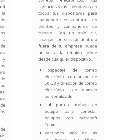
on
correos electrónicos, tus
oft
contactos y tus calendarios en
la
todos tus dispositivos para
ás
mantenerte en contacto con
sin
clientes y compañeros de
los
trabajo. Con un solo clic,
nta
cualquier persona de dentro o
 de
fuera de tu empresa puede
ara
unirse a la reunión online
 y
desde cualquier dispositivo..
zas
Hospedaje de correo
ara
electrónico con buzón de
 de
50 GB y dirección de correo
as
electrónico con dominio
as,
personalizado.
re
Hub para el trabajo en
 de
equipo para conectar
cas
equipos con Microsoft
Teams
 de
Versiones web de las
ce:
aplicaciones de Office: