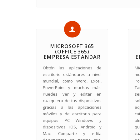
MICROSOFT 365
(OFFICE 365)
EMPRESA ESTANDAR
E
Obtén las aplicaciones de
Mi
escritorio estándares a nivel
mu
mundial, como Word, Excel,
P
PowerPoint y muchas más.
T
Puedes ver y editar en
se
cualquiera de tus dispositivos
so
gracias a las aplicaciones
eq
móviles y de escritorio para
ca
equipos PC Windows y
al
dispositivos iOS, Android y
qu
Mac. Comparte y edita
cu