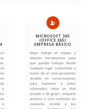
MICROSOFT 365
(OFFICE 365)
M
EMPRESA BÁSICO
 es
Mejor trabajo en equipo y
el,
mejores herramientas para
k.
que puedas trabajar desde
na
cualquier lugar. Comunícate a
omo
través de un chat persistente
 en
dividido en conversaciones
 de
para mantener a todos
l y
informados. Inicia un chat
los
privado o de grupo, comparte
sde
archivos o crea contenido en
e a
coautoría. Accede a tus