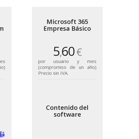
Microsoft 365
um
Empresa Básico
5
60
,
€
es
por usuario y mes
o)
(compromiso de un año)
Precio sin IVA.
Contenido del
software