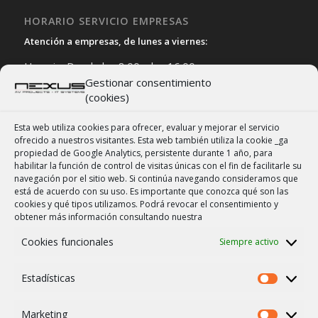
HORARIO SERVICIO EMPRESAS
Atención a empresas, de lunes a viernes:
Horario: Desde las 8:00 a las 16:00
Gestionar consentimiento
Tel. departamento empresas: 971 141 151.
(cookies)
Whatsapp dpto. de empresas
971 141 151
Servicio de urgencias (
clientes con contrato
)
Esta web utiliza cookies para ofrecer, evaluar y mejorar el servicio
ofrecido a nuestros visitantes. Esta web también utiliza la cookie _ga
Puedes contactar con nuestro departamento de empresas
propiedad de Google Analytics, persistente durante 1 año, para
AQUÍ
habilitar la función de control de visitas únicas con el fin de facilitarle su
navegación por el sitio web. Si continúa navegando consideramos que
está de acuerdo con su uso. Es importante que conozca qué son las
cookies y qué tipos utilizamos. Podrá revocar el consentimiento y
obtener más información consultando nuestra
Cookies funcionales
Siempre activo
NEXUS PALMA SL | 2007 – 2026
Contacto comercial y empresas:
Estadísticas
Formulario tienda y taller
Pedir cita para una audición
Marketing