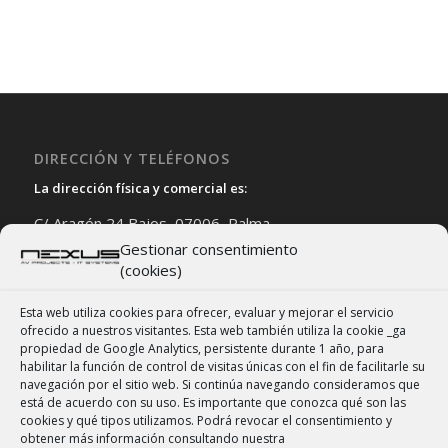
DIRECCIÓN Y TELÉFONOS
La dirección física y comercial es:
C/ Aragón 24 Bajos, 07006, Palma
Gestionar consentimiento
971 914 570 | 601 311 461 (Whatsapp)
(cookies)
Whatsapp dpto. de empresas
971 141 151
Las llamadas recibidas serán atendidas en horario
Esta web utiliza cookies para ofrecer, evaluar y mejorar el servicio
ofrecido a nuestros visitantes. Esta web también utiliza la cookie _ga
comercial o de serv. técnico.
propiedad de Google Analytics, persistente durante 1 año, para
habilitar la función de control de visitas únicas con el fin de facilitarle su
navegación por el sitio web. Si continúa navegando consideramos que
está de acuerdo con su uso. Es importante que conozca qué son las
cookies y qué tipos utilizamos. Podrá revocar el consentimiento y
obtener más información consultando nuestra