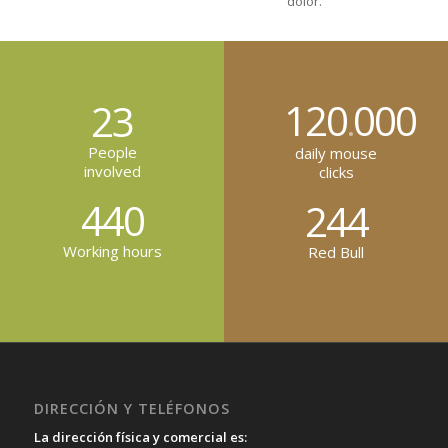
dolor.
120
000
23
.
People
daily mouse
involved
clicks
440
244
Working hours
Red Bull
DIRECCIÓN Y TELÉFONOS
La dirección física y comercial es: