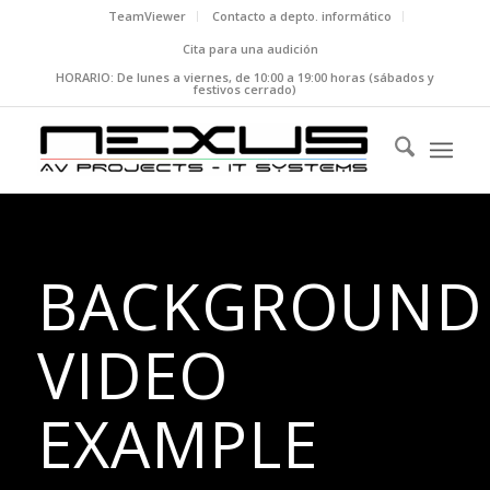
TeamViewer
Contacto a depto. informático
Cita para una audición
HORARIO: De lunes a viernes, de 10:00 a 19:00 horas (sábados y
festivos cerrado)
BACKGROUND
VIDEO
EXAMPLE