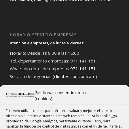
HORARIO SERVICIO EMPRESAS
Atención a empresas, de lunes a viernes:
Horario: Desde las 8:00 a las 16:00
Tel. departamento empresas: 971 141 151.
Whatsapp dpto. de empresas
971 141 151
Servicio de urgencias (
clientes con contrato
)
Puedes contactar con nuestro departamento de empresas
Gestionar consentimiento
AQUÍ
(cookies)
Esta web utiliza cookies para ofrecer, evaluar y mejorar el servicio
ofrecido a nuestros visitantes. Esta web también utiliza la cookie _ga
propiedad de Google Analytics, persistente durante 1 año, para
habilitar la función de control de visitas únicas con el fin de facilitarle su
NEXUS PALMA SL | 2007 – 2026